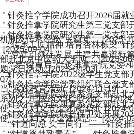
针灸推拿学院成功召开2026届就
针灸推拿学院研究生第三党支部
针灸推拿学院研究生第一党支部开
[2025-1
机制及传承经验”主题党...
“传承工匠精神 培育杏林栋梁”
[2025-09-04]
“党建引领促发展,共建共赢谱新
[2025-06
部赴北京中医药大学博...
“‘易’键重启”针灸推拿学院党
[2025-04-03]
题党日活动
针灸推拿学院2022级学生党支
07]
针灸推拿学院党委组织联合党支
[2024-11-19]
当”实践教育活动
针灸推拿学院康复系党支部赴北大
[2024
系列之“中医药文化进校园...
针灸推拿学院康复系党支部赴北大
[2024-0
使”三八妇女节送健康活动
针灸推拿学院联合保卫处开展20
[2024-0
使”三八妇女节送健康活...
“针道同愿 实干同行” ——针
“针道逐梦致青春”——针灸推拿学